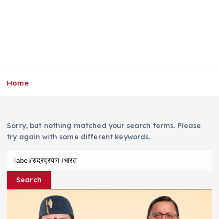
Home
Sorry, but nothing matched your search terms. Please
try again with some different keywords.
S
e
a
r
c
h